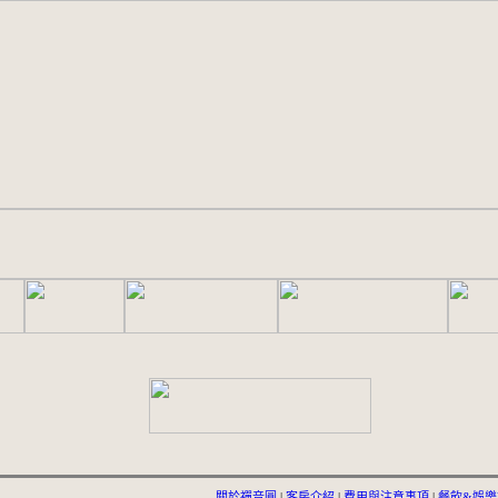
關於禪音圓
|
客房介紹
|
費用與注意事項
|
餐飲&娛樂