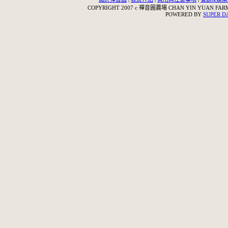
COPYRIGHT 2007 c 禪音圓農場 CHAN YIN YUAN FARM,
POWERED BY
SUPER 